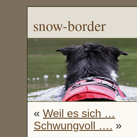
snow-border
«
Weil es sich …
Schwungvoll ….
»