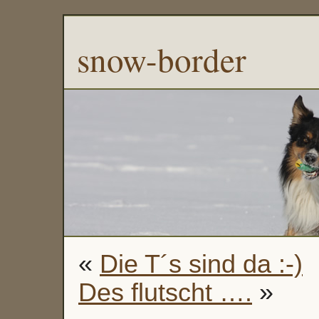
snow-border
«
Die T´s sind da :-)
Des flutscht ….
»