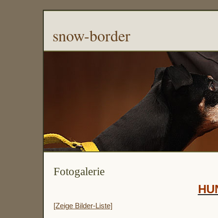
snow-border
Fotogalerie
HU
[Zeige Bilder-Liste]