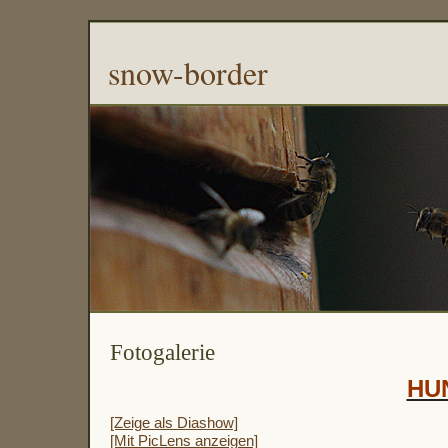
snow-border
Fotogalerie
HU
[Zeige als Diashow]
[Mit PicLens anzeigen]