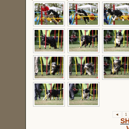
◄
1
S