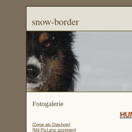
snow-border
Fotogalerie
HU
[Zeige als Diashow]
[Mit PicLens anzeigen]