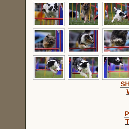
S
P
T