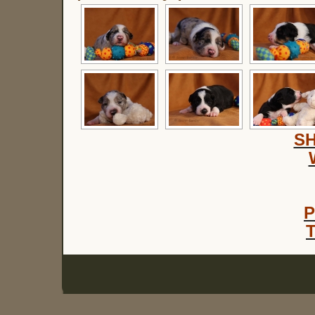
S
P
T