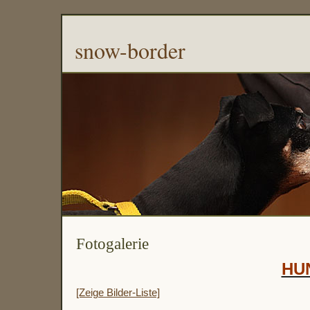
snow-border
Fotogalerie
HU
[Zeige Bilder-Liste]