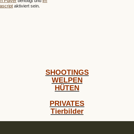
h Player
benötigt und
im
script
aktiviert sein.
SHOOTINGS
WELPEN
HÜTEN
PRIVATES
Tierbilder