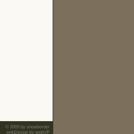
© 2009 by snowborder
webDesign by webUP