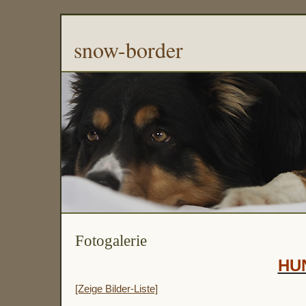
snow-border
Fotogalerie
HU
[Zeige Bilder-Liste]